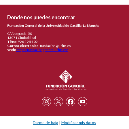
Donde nos puedes encontrar
Fundación General de la Universidad de Castilla-La Mancha
C/ Altagracia, 50
13071 Ciudad Real
Tlfno:
926 29 54 02
Correo electrónico
:
fundacion@uclm.es
Web:
https://fundaciongeneraluclm.es/
Darme de baja
|
Modificar mis datos